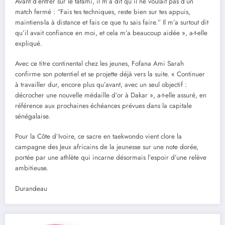
Avant d’entrer sur le tatami, il m’a dit qu’il ne voulait pas d’un
match fermé : “Fais tes techniques, reste bien sur tes appuis,
maintiens-la à distance et fais ce que tu sais faire.” Il m’a surtout dit
qu’il avait confiance en moi, et cela m’a beaucoup aidée », a-t-elle
expliqué.
Avec ce titre continental chez les jeunes, Fofana Ami Sarah
confirme son potentiel et se projette déjà vers la suite. « Continuer
à travailler dur, encore plus qu’avant, avec un seul objectif :
décrocher une nouvelle médaille d’or à Dakar », a-t-elle assuré, en
référence aux prochaines échéances prévues dans la capitale
sénégalaise.
Pour la Côte d’Ivoire, ce sacre en taekwondo vient clore la
campagne des Jeux africains de la jeunesse sur une note dorée,
portée par une athlète qui incarne désormais l’espoir d’une relève
ambitieuse.
Durandeau