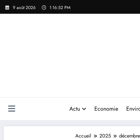
Aller
9 août 2026
1:16:55 PM
au
contenu
Actu
Economie
Envir
Accueil
2025
décembre