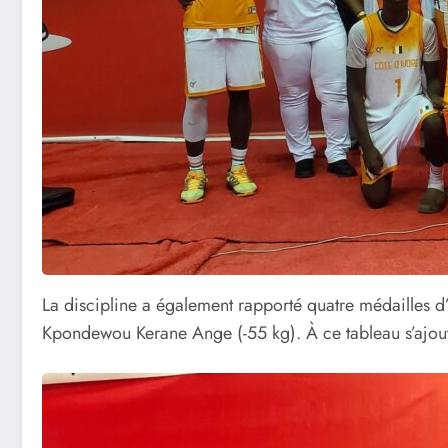
La discipline a également rapporté quatre médailles d
Kpondewou Kerane Ange (-55 kg). À ce tableau s’ajout