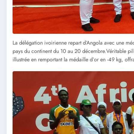
La délégation ivoirienne repart d’Angola avec une méda
pays du continent du 10 au 20 décembre.Véritable pili
illustrée en remportant la médaille d’or en -49 kg, of