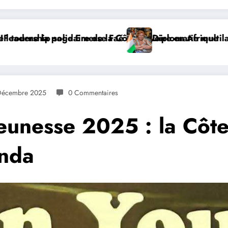
me Nialé Kaba porte la voix de la Côte d’Ivoire et lan
𝐉𝐎𝐉 𝐃𝐀𝐊𝐀𝐑 𝟐𝟎𝟐𝟔 : 𝐋𝐄𝐒 𝐀𝐓𝐇𝐋È𝐓𝐄𝐒 𝐈𝐕𝐎𝐈𝐑𝐈𝐄𝐍
Décembre 2025
0 Commentaires
 jeunesse 2025 : la Côt
anda