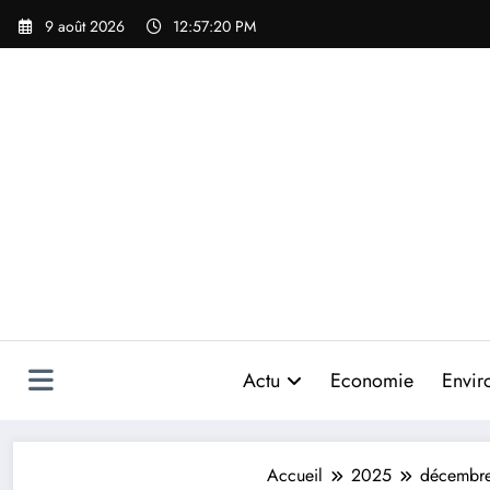
Aller
9 août 2026
12:57:21 PM
au
contenu
Actu
Economie
Envir
Accueil
2025
décembr