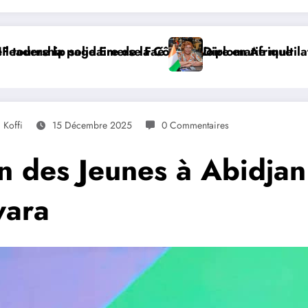
e en Afrique
lomatie multilatérale : à Addis-Abeba, SE Mme Nialé Ka
𝐉𝐎𝐉 
 Koffi
15 Décembre 2025
0 Commentaires
n des Jeunes à Abidjan
wara