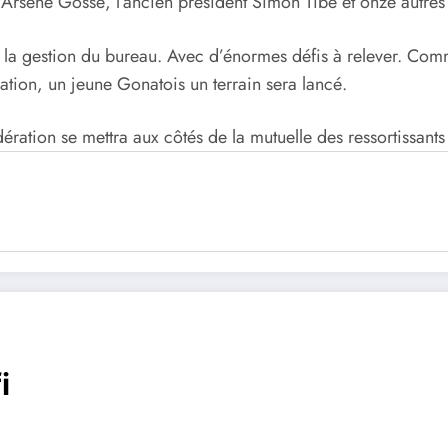
 Arsène Gossé, l’ancien président Simon Tibé et onze autres p
é la gestion du bureau. Avec d’énormes défis à relever. Com
tion, un jeune Gonatois un terrain sera lancé.
ration se mettra aux côtés de la mutuelle des ressortissants
i