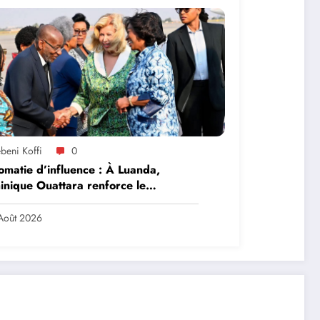
beni Koffi
0
omatie d’influence : À Luanda,
nique Ouattara renforce le
ership solidaire de la Côte d’Ivoire
frique
Août 2026