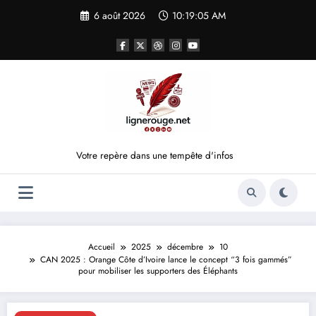
Aller
6 août 2026
10:19:06 AM
au
contenu
Votre repère dans une tempête d'infos
Accueil
2025
décembre
10
CAN 2025 : Orange Côte d’Ivoire lance le concept “3 fois gammés”
pour mobiliser les supporters des Éléphants