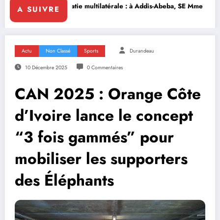
latérale : à Addis-Abeba, SE Mme Nialé Kaba porte la voix de la Côte d’
𝐉𝐎𝐉 𝐃𝐀𝐊𝐀𝐑 𝟐𝟎𝟐𝟔 
A SUIVRE
Actu
Non Classé
Sports
Durandeau
10 Décembre 2025
0 Commentaires
CAN 2025 : Orange Côte
d’Ivoire lance le concept
“3 fois gammés” pour
mobiliser les supporters
des Éléphants