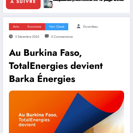
A SUIVRE
Actu
Economie
Non Classé
Durandeau
5 Décembre 2025
0 Commentaires
Au Burkina Faso,
TotalEnergies devient
Barka Énergies