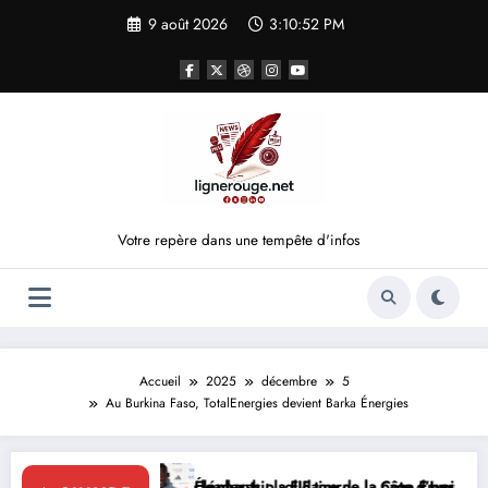
Aller
9 août 2026
3:10:53 PM
au
contenu
Votre repère dans une tempête d'infos
Accueil
2025
décembre
5
Au Burkina Faso, TotalEnergies devient Barka Énergies
e leadership solidaire de la Côte d’Ivoire en Afrique
Éléphants : la FIF tourne la page Emerse Faé
Diplomatie mu