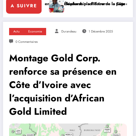
renforce le leadership solidaire de la Côte d’Ivoire en Afrique
Éléphants : la FIF tourne la page Emerse Faé
Dip
A SUIVRE
Actu
Economie
Durandeau
1 Décembre 2025
0 Commentaires
Montage Gold Corp.
renforce sa présence en
Côte d’Ivoire avec
l’acquisition d’African
Gold Limited