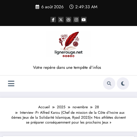
Aller
6 août 2026
2:49:33 AM
au
contenu
Votre repère dans une tempête d'infos
Accueil
2025
novembre
28
Interview -Pr Alfred Karou (Chef de mission de la Côte d’Ivoire aux
6èmes Jeux de la Solidarité Islamique, Ryad 2025)« Nos athlètes doivent
se préparer conséquemment pour les prochains Jeux »