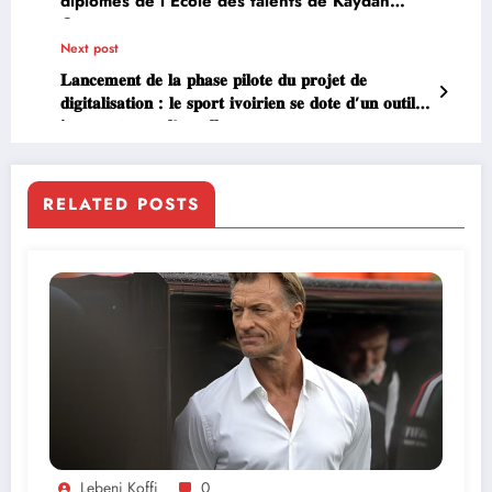
diplômes de l’École des talents de Kaydan
Groupe
Next post
𝐋𝐚𝐧𝐜𝐞𝐦𝐞𝐧𝐭 𝐝𝐞 𝐥𝐚 𝐩𝐡𝐚𝐬𝐞 𝐩𝐢𝐥𝐨𝐭𝐞 𝐝𝐮 𝐩𝐫𝐨𝐣𝐞𝐭 𝐝𝐞
𝐝𝐢𝐠𝐢𝐭𝐚𝐥𝐢𝐬𝐚𝐭𝐢𝐨𝐧 : 𝐥𝐞 𝐬𝐩𝐨𝐫𝐭 𝐢𝐯𝐨𝐢𝐫𝐢𝐞𝐧 𝐬𝐞 𝐝𝐨𝐭𝐞 𝐝’𝐮𝐧 𝐨𝐮𝐭𝐢𝐥
𝐢𝐧𝐧𝐨𝐯𝐚𝐧𝐭 𝐩𝐨𝐮𝐫 𝐥’𝐞𝐱𝐜𝐞𝐥𝐥𝐞𝐧𝐜𝐞.
RELATED POSTS
Lebeni Koffi
0