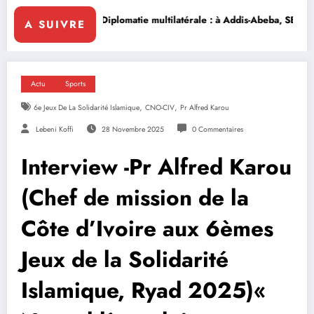
Diplomatie multilatérale : à Addis-Abeba, SE Mme Nialé Kaba porte la

A SUIVRE
Actu
Sports
,
,
6e Jeux De La Solidarité Islamique
CNO-CIV
Pr Alfred Karou
Lebeni Koffi
28 Novembre 2025
0 Commentaires
Interview -Pr Alfred Karou
(Chef de mission de la
Côte d’Ivoire aux 6èmes
Jeux de la Solidarité
Islamique, Ryad 2025)«