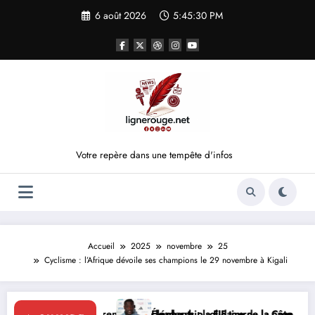
Aller
6 août 2026
5:45:31 PM
au
contenu
Votre repère dans une tempête d'infos
Accueil
2025
novembre
25
Cyclisme : l’Afrique dévoile ses champions le 29 novembre à Kigali
le leadership solidaire de la Côte d’Ivoire en Afrique
Éléphants : la FIF tourne la page Emerse Faé
Diplomatie 