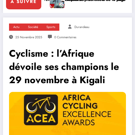
A SUIVRE
Actu
Société
Sports
Durandeau
25 Novembre 2025
0 Commentaires
Cyclisme : l’Afrique
dévoile ses champions le
29 novembre à Kigali