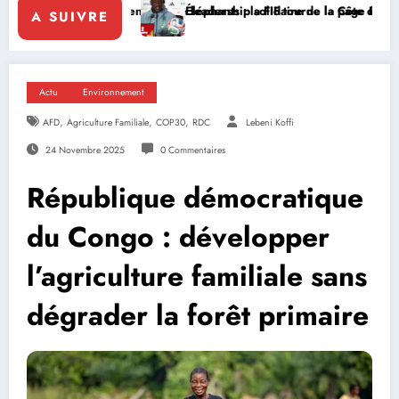
enforce le leadership solidaire de la Côte d’Ivoire en Afrique
Éléphants : la FIF tourne la page Emerse Faé
Dipl
A SUIVRE
Actu
Environnement
,
,
,
AFD
Agriculture Familiale
COP30
RDC
Lebeni Koffi
24 Novembre 2025
0 Commentaires
République démocratique
du Congo : développer
l’agriculture familiale sans
dégrader la forêt primaire