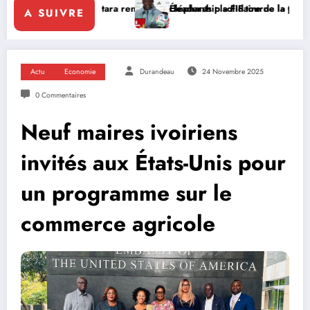
uattara renforce le leadership solidaire de la Côte d’Ivoire en Afriqu
Éléphants : la FIF tourne la page Emerse Faé
A SUIVRE
Actu
Economie
Durandeau
24 Novembre 2025
0 Commentaires
Neuf maires ivoiriens
invités aux États-Unis pour
un programme sur le
commerce agricole