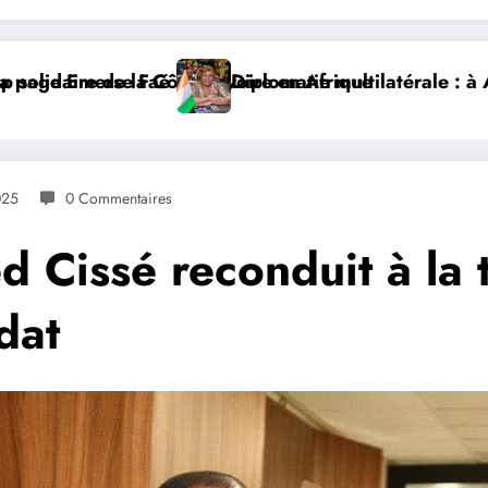
ale : à Addis-Abeba, SE Mme Nialé Kaba porte la voix d
𝐉𝐎𝐉 𝐃𝐀𝐊𝐀𝐑 𝟐𝟎𝟐𝟔 : 𝐋𝐄
025
0 Commentaires
d Cissé reconduit à la 
dat