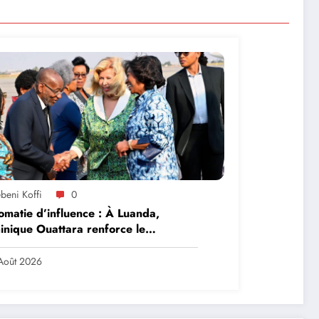
beni Koffi
0
omatie d’influence : À Luanda,
nique Ouattara renforce le
ership solidaire de la Côte d’Ivoire
frique
Août 2026