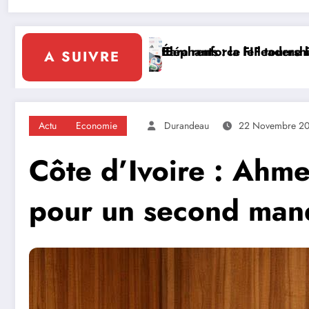
dership solidaire de la Côte d’Ivoire en Afrique
 tourne la page Emerse Faé
Diplomatie multilatér
A SUIVRE
Actu
Economie
Durandeau
22 Novembre 2
Côte d’Ivoire : Ahme
pour un second man