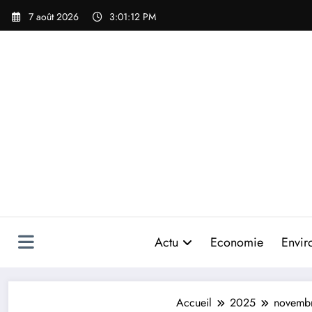
Aller
7 août 2026
3:01:13 PM
au
contenu
Actu
Economie
Envir
Accueil
2025
novemb