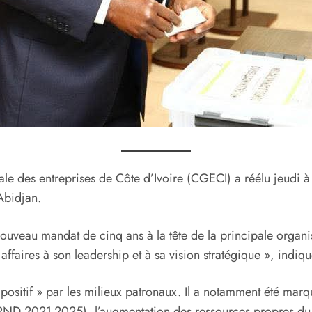
ale des entreprises de Côte d’Ivoire (CGECI) a réélu jeudi 
Abidjan.
ouveau mandat de cinq ans à la tête de la principale organis
affaires à son leadership et à sa vision stratégique », indiq
ositif » par les milieux patronaux. Il a notamment été marq
(PND 2021-2025), l’augmentation des ressources propres du 