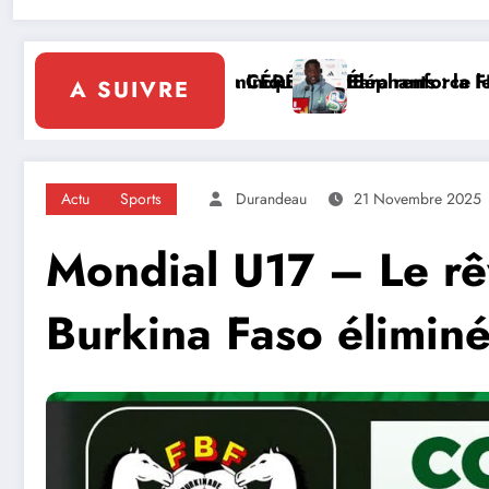
ire de la Côte d’Ivoire en Afrique
 Emerse Faé
Diplomatie multilatérale : à Addis-A
A SUIVRE
Actu
Sports
Durandeau
21 Novembre 2025
Mondial U17 – Le rêv
Burkina Faso éliminés