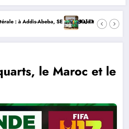
ire et lance la construction de la nouvelle chanceller
𝐕𝐎𝐈𝐑𝐈𝐄𝐍𝐒 𝐒’𝐈𝐌𝐏𝐑È𝐆𝐍𝐄𝐍𝐓 𝐃𝐄𝐒 𝐕𝐀𝐋𝐄𝐔𝐑𝐒 𝐃𝐄 𝐋’𝐎𝐋
DIPLOMATIE NUMÉRIQUE : LA CÔTE D’
uarts, le Maroc et le