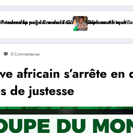
beba, SE Mme Nialé Kaba porte la voix de la Côte d’Ivo
𝐉𝐎𝐉 𝐃𝐀𝐊𝐀𝐑 𝟐𝟎𝟐𝟔 : 𝐋𝐄𝐒 𝐀𝐓𝐇𝐋È𝐓𝐄𝐒 𝐈
0 Commentaires
e africain s’arrête en q
 de justesse​