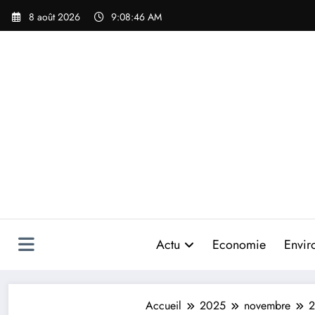
Aller
8 août 2026
9:08:48 AM
au
contenu
Actu
Economie
Envir
Accueil
2025
novembre
2