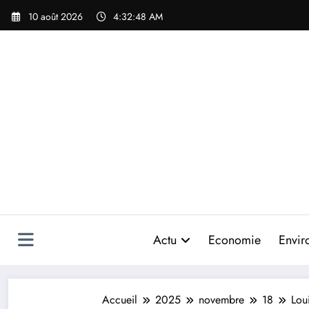
Aller
10 août 2026
4:32:50 AM
au
contenu
Actu
Economie
Envir
Accueil
2025
novembre
18
Lou