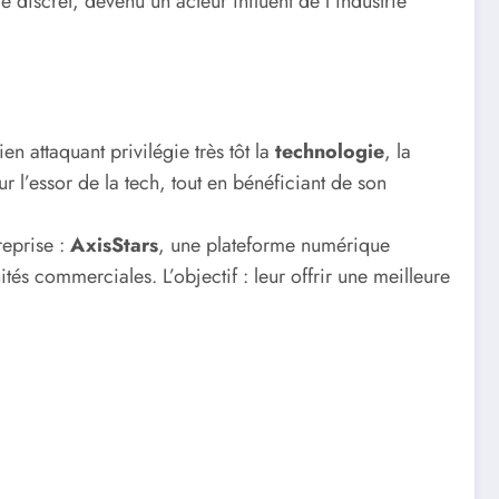
discret, devenu un acteur influent de l’industrie
en attaquant privilégie très tôt la
technologie
, la
r l’essor de la tech, tout en bénéficiant de son
reprise :
AxisStars
, une plateforme numérique
és commerciales. L’objectif : leur offrir une meilleure