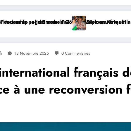
voire en Afrique
Diplomatie multilatérale : à Addis-Abeba, SE Mme Nialé
𝐉𝐎
fi
18 Novembre 2025
0 Commentaires
international français 
âce à une reconversion 