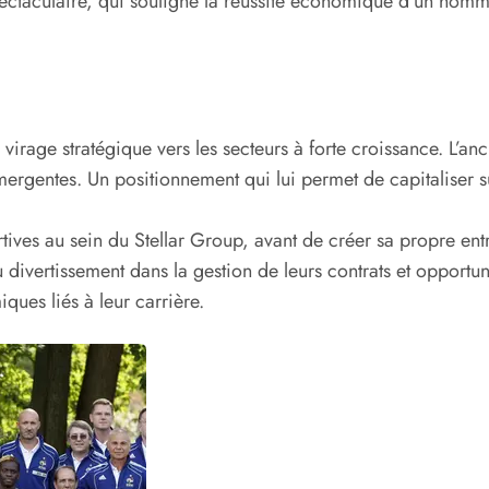
ectaculaire, qui souligne la réussite économique d’un homme 
virage stratégique vers les secteurs à forte croissance. L’anci
mergentes. Un positionnement qui lui permet de capitaliser su
ives au sein du Stellar Group, avant de créer sa propre ent
ivertissement dans la gestion de leurs contrats et opportunit
ues liés à leur carrière.