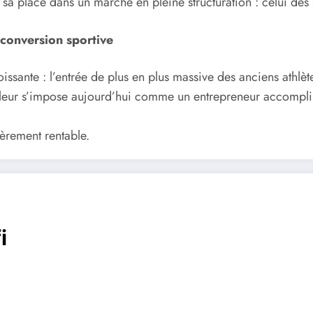
vé sa place dans un marché en pleine structuration : celui de
econversion sportive
sante : l’entrée de plus en plus massive des anciens athlète
balleur s’impose aujourd’hui comme un entrepreneur accompli,
ièrement rentable.
i