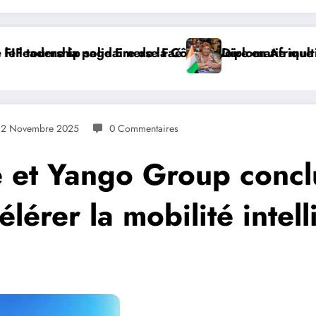
e d’Ivoire en Afrique
Diplomatie multilatérale : à Addis-Abeba, SE Mme
12 Novembre 2025
0 Commentaires
et Yango Group conclu
lérer la mobilité intel