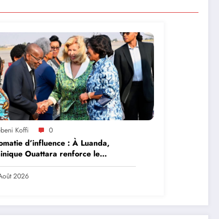
beni Koffi
0
omatie d’influence : À Luanda,
nique Ouattara renforce le
ership solidaire de la Côte d’Ivoire
frique
Août 2026