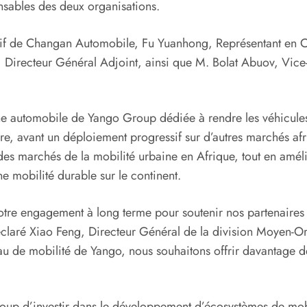
nsables des deux organisations.
tif de Changan Automobile, Fu Yuanhong, Représentant en Ch
g, Directeur Général Adjoint, ainsi que M. Bolat Abuov, Vice
 automobile de Yango Group dédiée à rendre les véhicules p
, avant un déploiement progressif sur d’autres marchés afric
 des marchés de la mobilité urbaine en Afrique, tout en amé
 mobilité durable sur le continent.
otre engagement à long terme pour soutenir nos partenaires 
déclaré Xiao Feng, Directeur Général de la division Moyen-O
u de mobilité de Yango, nous souhaitons offrir davantage 
Group d’investir dans le développement d’écosystèmes de mob