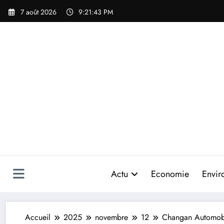
Aller
7 août 2026
9:21:45 PM
au
contenu
Actu
Economie
Envir
Accueil
2025
novembre
12
Changan Automobile