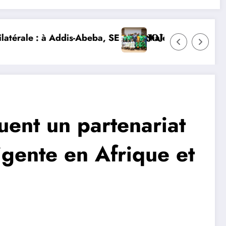
 Nialé Kaba porte la voix de la Côte d’Ivoire et lance
𝐉𝐎𝐉 𝐃𝐀𝐊𝐀𝐑 𝟐𝟎𝟐𝟔 : 𝐋𝐄𝐒 𝐀𝐓𝐇𝐋È𝐓𝐄𝐒 𝐈𝐕𝐎𝐈𝐑𝐈𝐄𝐍𝐒
ent un partenariat
ligente en Afrique et