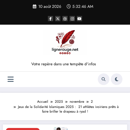
Aller
10 août 2026
5:32:46 AM
au
contenu
Votre repère dans une tempête d'infos
Accueil
2025
novembre
2
Jeux de la Solidarité Islamiques 2025 : 21 athlètes ivoiriens prêts à
faire briller le drapeau à ryad !