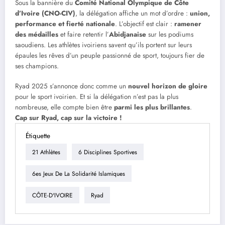
Sous la bannière du
Comité National Olympique de Côte
d’Ivoire (CNO-CIV)
, la délégation affiche un mot d’ordre :
union,
performance et fierté nationale
. L’objectif est clair :
ramener
des médailles
et faire retentir l’
Abidjanaise
sur les podiums
saoudiens. Les athlètes ivoiriens savent qu’ils portent sur leurs
épaules les rêves d’un peuple passionné de sport, toujours fier de
ses champions.
Ryad 2025 s’annonce donc comme un
nouvel horizon de gloire
pour le sport ivoirien. Et si la délégation n’est pas la plus
nombreuse, elle compte bien être
parmi les plus brillantes
.
Cap sur Ryad, cap sur la victoire !
Étiquette
21 Athlètes
6 Disciplines Sportives
6es Jeux De La Solidarité Islamiques
CÔTE-D'IVOIRE
Ryad