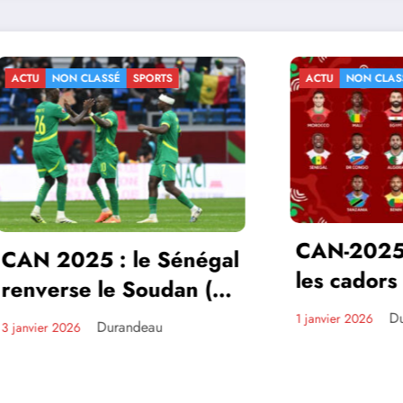
N CLASSÉ
SPORTS
ACTU
NON CLASSÉ
SPORTS
CAN-2025: le Ma
025 : le Sénégal
les cadors africa
se le Soudan (3-
entrent dans le 
ile en quarts
Durandeau
1 janvier 2026
Durandeau
026
des décisions