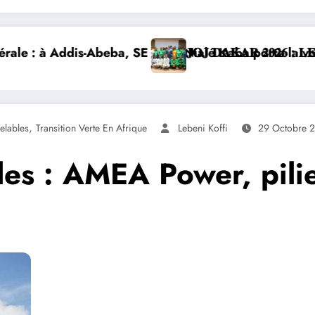
e Nialé Kaba porte la voix de la Côte d’Ivoire et lanc
𝐉𝐎𝐉 𝐃𝐀𝐊𝐀𝐑 𝟐𝟎𝟐𝟔 : 𝐋𝐄𝐒 𝐀𝐓𝐇𝐋È𝐓𝐄𝐒 𝐈𝐕𝐎𝐈𝐑𝐈𝐄𝐍
,
elables
Transition Verte En Afrique
Lebeni Koffi
29 Octobre 
es : AMEA Power, pilier