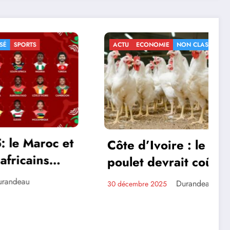
ACTU
ECONOMIE
NON CLASSÉ
roc et
Côte d’Ivoire : le
ins
poulet devrait coûter
temps
plus cher à partir de
Durandeau
30 décembre 2025
2026