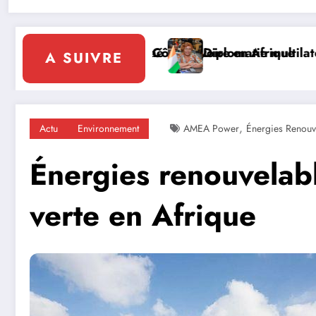
te d’Ivoire en Afrique
Diplomatie multilatérale : à Addis-Abeba, SE Mm
A SUIVRE
,
Actu
Environnement
AMEA Power
Énergies Renouv
Énergies renouvelabl
verte en Afrique