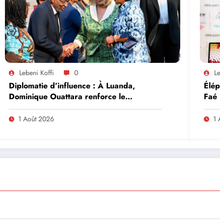
Lebeni Koffi
0
Le
Diplomatie d’influence : À Luanda,
Élép
Dominique Ouattara renforce le
Faé
leadership solidaire de la Côte d’Ivoire
en Afrique
1 Août 2026
1 