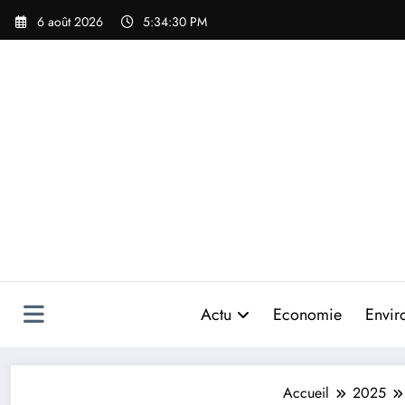
Aller
6 août 2026
5:34:32 PM
au
contenu
Actu
Economie
Envir
Accueil
2025