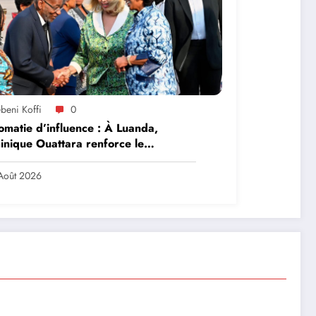
beni Koffi
0
omatie d’influence : À Luanda,
nique Ouattara renforce le
ership solidaire de la Côte d’Ivoire
frique
Août 2026