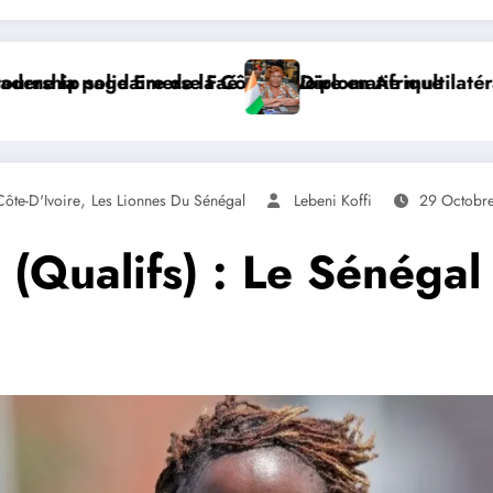
e
ilatérale : à Addis-Abeba, SE Mme Nialé Kaba porte la 
𝐉𝐎𝐉 𝐃𝐀𝐊𝐀𝐑 𝟐𝟎𝟐
,
Côte-D'Ivoire
Les Lionnes Du Sénégal
Lebeni Koffi
29 Octobr
Qualifs) : Le Sénégal