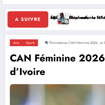
le leadership solidaire de la Côte d’Ivoire en Afriqu
la FIF tourne la page Emerse Faé
Diplomatie mult
A SUIVRE
,
Actu
Sports
Éliminatoires CAN Féminine 2026
La 
CAN Féminine 2026 (
d’Ivoire