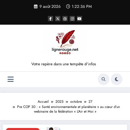
Aller
9 août 2026
1:22:36 PM
au
contenu
Votre repère dans une tempête d'infos
Accueil
2025
octobre
27
Pre COP 30 : « Santé environnementale et planétaire » au cœur d’un
webinaire de la fédération « L’Air et Moi »