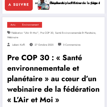
nforce le leadership solidaire de la Côte d’Ivoire en Afrique
Éléphants : la FIF tourne la page Emerse Faé
Dipl
A SUIVRE
Actu
Environnement
,
,
,
Fédération "L’Air Et Moi"
Pre COP 30
Santé Environnementale Et Planétaire
Webinaire
Lebeni Koffi
27 Octobre 2025
0 Commentaires
Pre COP 30 : « Santé
environnementale et
planétaire » au cœur d’un
webinaire de la fédération
« L’Air et Moi »