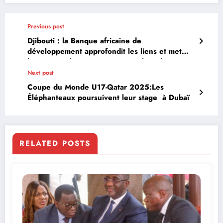
Previous post
Djibouti : la Banque africaine de
développement approfondit les liens et met
l’accent sur l’intégration régionale et les
financements innovants
Next post
Coupe du Monde U17-Qatar 2025:Les
Éléphanteaux poursuivent leur stage à Dubaï
RELATED POSTS