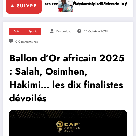
tara renforce le leadership solidaire de la Côte d’Ivoire en Afrique
Éléphants : la FIF tourne la page Emerse Faé
A SUIVRE
Actu
Sports
Durandeau
22 Octobre 2025
0 Commentaires
Ballon d’Or africain 2025
: Salah, Osimhen,
Hakimi… les dix finalistes
dévoilés