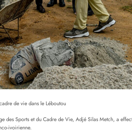
 cadre de vie dans le Léboutou
 des Sports et du Cadre de Vie, Adjé Silas Metch, a effectué
co-ivoirienne.