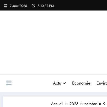
Aller
7 août 2026
5:10:39 PM
au
contenu
Actu
Economie
Envir
Accueil
2025
octobre
9