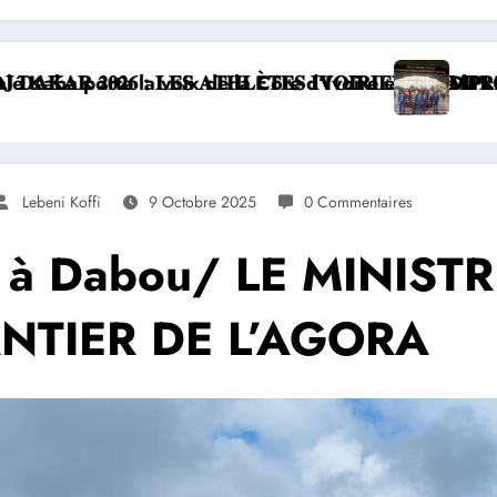
nouvelle chancellerie
𝐀𝐋𝐄𝐔𝐑𝐒 𝐃𝐄 𝐋’𝐎𝐋𝐘𝐌𝐏𝐈𝐒𝐌𝐄 À É𝐁𝐈𝐌𝐏É
UE : LA CÔTE D’IVOIRE S’OFFRE UN DOUBLE SUC
𝐋𝐀𝐍𝐂𝐄𝐌𝐄𝐍𝐓 𝐃𝐄 𝐋𝐀 𝟖𝐄 É
Lebeni Koffi
9 Octobre 2025
0 Commentaires
tif à Dabou/ LE MINIST
NTIER DE L’AGORA