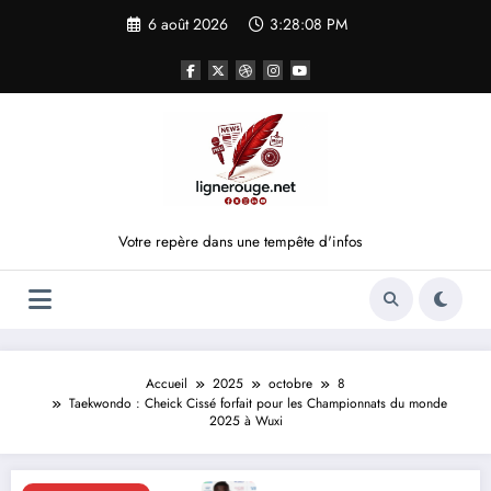
Aller
6 août 2026
3:28:08 PM
au
contenu
Votre repère dans une tempête d'infos
Accueil
2025
octobre
8
Taekwondo : Cheick Cissé forfait pour les Championnats du monde
2025 à Wuxi