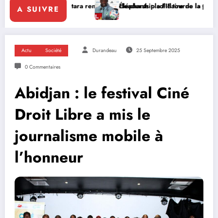
uattara renforce le leadership solidaire de la Côte d’Ivoire en Afriqu
Éléphants : la FIF tourne la page Emerse Faé
A SUIVRE
Actu
Société
Durandeau
25 Septembre 2025
0 Commentaires
Abidjan : le festival Ciné
Droit Libre a mis le
journalisme mobile à
l’honneur