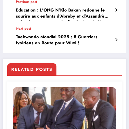
Previous post
Education : L’ONG N’Klo Bakan redonne le
sourire aux enfants d’Abreby et d’Assandrè
grâce à sa campagne de distribution de kits
scolaires
Next post
Taekwondo Mondial 2025 : 8 Guerriers
Ivoiriens en Route pour Wuxi !
RELATED POSTS