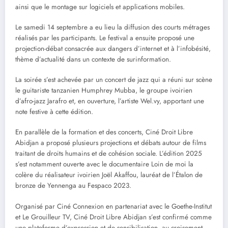
ainsi que le montage sur logiciels et applications mobiles.
Le samedi 14 septembre a eu lieu la diffusion des courts métrages
réalisés par les participants. Le festival a ensuite proposé une
projection-débat consacrée aux dangers d’internet et à l’infobésité,
thème d’actualité dans un contexte de surinformation.
La soirée s’est achevée par un concert de jazz qui a réuni sur scène
le guitariste tanzanien Humphrey Mubba, le groupe ivoirien
d’afro-jazz Jarafro et, en ouverture, l’artiste Wel.vy, apportant une
note festive à cette édition.
En parallèle de la formation et des concerts, Ciné Droit Libre
Abidjan a proposé plusieurs projections et débats autour de films
traitant de droits humains et de cohésion sociale. L’édition 2025
s’est notamment ouverte avec le documentaire Loin de moi la
colère du réalisateur ivoirien Joël Akaffou, lauréat de l’Étalon de
bronze de Yennenga au Fespaco 2023.
Organisé par Ciné Connexion en partenariat avec le Goethe-Institut
et Le Grouilleur TV, Ciné Droit Libre Abidjan s’est confirmé comme
une plateforme d’expression et de sensibilisation, au croisement