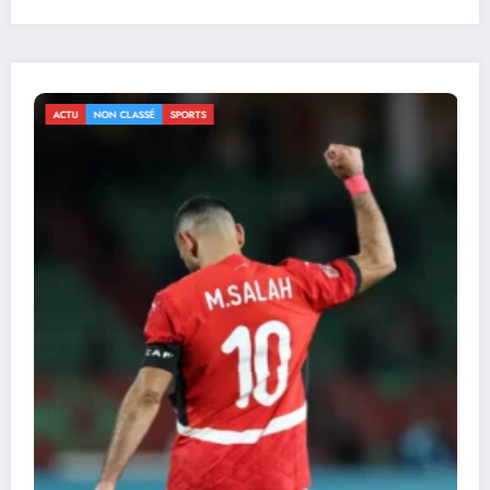
ACTU
NON CLASSÉ
SPORTS
CAN 2025 : le Sénégal renverse le S
(3-1) et file en quarts
3 janvier 2026
Durandeau