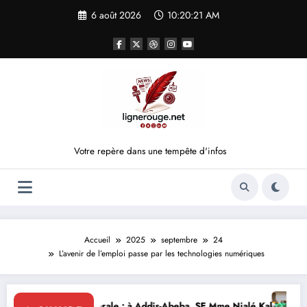
Aller
6 août 2026
10:20:22 AM
au
contenu
Votre repère dans une tempête d'infos
Accueil
2025
septembre
24
L’avenir de l’emploi passe par les technologies numériques
Addis-Abeba, SE Mme Nialé Kaba porte la voix de la Côte d’Ivoire et lanc
𝐉𝐎𝐉 𝐃𝐀𝐊𝐀𝐑 𝟐𝟎𝟐𝟔 : 𝐋𝐄𝐒 𝐀𝐓𝐇𝐋È