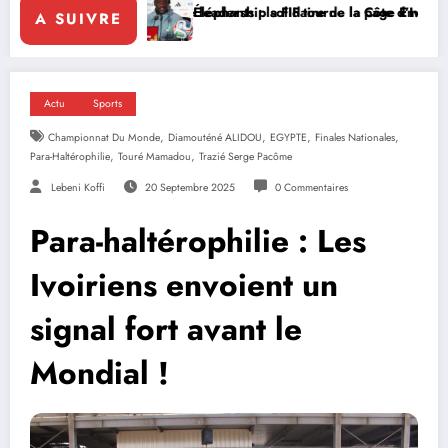
solidaire de la Côte d’Ivoire en Afrique
 la FIF tourne la page Emerse Faé
Diplomatie multilatérale :
A SUIVRE
Actu
Sports
,
,
,
,
Championnat Du Monde
Diamouténé ALIDOU
EGYPTE
Finales Nationales
,
,
Para-Haltérophilie
Touré Mamadou
Trazié Serge Pacôme
Lebeni Koffi
20 Septembre 2025
0 Commentaires
Para-haltérophilie : Les
Ivoiriens envoient un
signal fort avant le
Mondial !