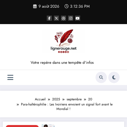
Aller
9 août 2026
3:12:37 PM
au
contenu
Votre repère dans une tempête d'infos
Accueil
2025
septembre
20
Para-haltérophilie : Les Ivoiriens envoient un signal fort avant le
Mondial !