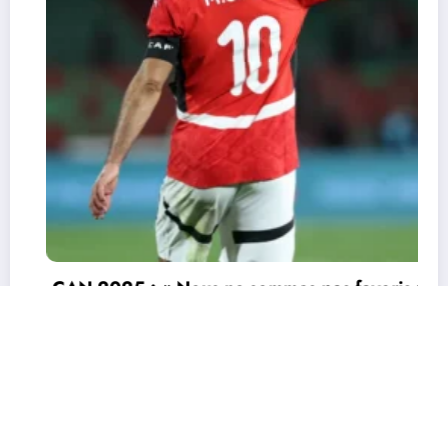
CAN 2025 : le Sénégal renverse le So
(3-1) et file en quarts
3 janvier 2026
Durandeau
Actu
Economie
Environnement
Grands Genres
Sports
voris »
Tourisme
TV
Contactez nous
pieds
Site conçu par EcofinanceCI | Powered By
SpiceThemes