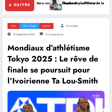
tara renforce le leadership solidaire de la Côte d’Ivoire en Afrique
Éléphants : la FIF tourne la page Emerse Faé
A SUIVRE
Actu
Non Classé
Sports
Durandeau
18 Septembre 2025
0 Commentaires
Mondiaux d’athlétisme
Tokyo 2025 : Le rêve de
finale se poursuit pour
l’Ivoirienne Ta Lou-Smith