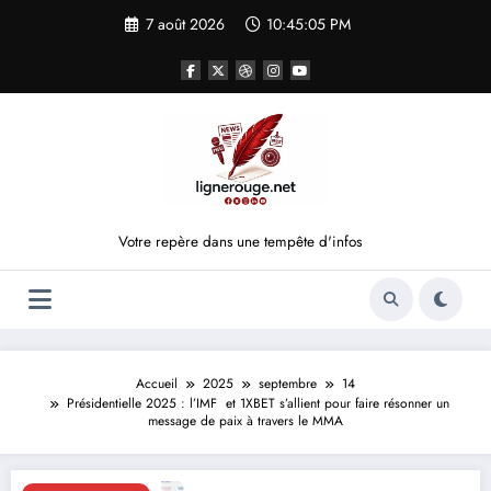
Aller
7 août 2026
10:45:06 PM
au
contenu
Votre repère dans une tempête d'infos
Accueil
2025
septembre
14
Présidentielle 2025 : l’IMF et 1XBET s’allient pour faire résonner un
message de paix à travers le MMA