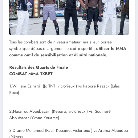
Tous les combats sont de niveau amateur, mais leur portée
symbolique dépasse largement le cadre sportif :
utiliser le MMA
comme outil de sensibilisation et d’unité nationale.
Résultats des Quarts de Finale
COMBAT MMA 1XBET
1.William Ezirard (Jo TNT ;victorieux ) vs Kaboré Razack (Jules
Beco)
2.Nassirou Aboubacar (Kebaro; victorieux ) vs Soumaré
Aboubacar (Yvane Kouame)
3.Drame Mohamed (Paul Kouame; victorieux ) vs Arama Aboudou
(Pikozz)