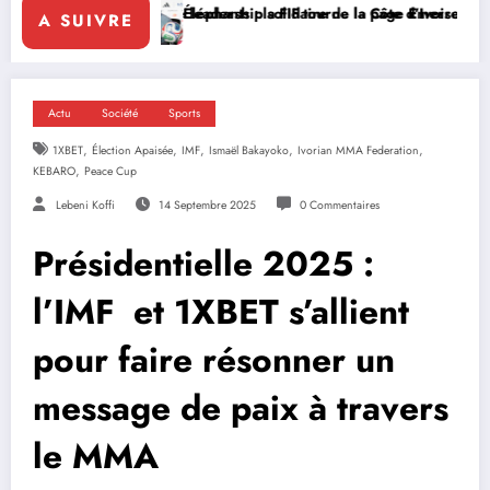
ship solidaire de la Côte d’Ivoire en Afrique
nts : la FIF tourne la page Emerse Faé
Diplomatie multilatér
A SUIVRE
Actu
Société
Sports
,
,
,
,
,
1XBET
Élection Apaisée
IMF
Ismaël Bakayoko
Ivorian MMA Federation
,
KEBARO
Peace Cup
Lebeni Koffi
14 Septembre 2025
0 Commentaires
Présidentielle 2025 :
l’IMF et 1XBET s’allient
pour faire résonner un
message de paix à travers
le MMA