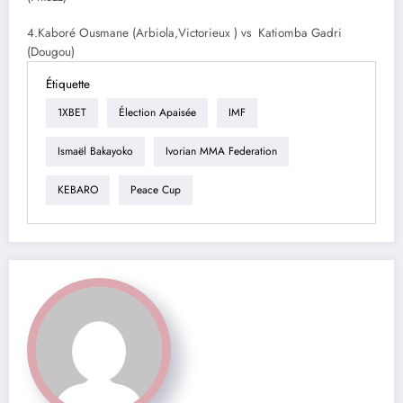
4.Kaboré Ousmane (Arbiola,Victorieux ) vs Katiomba Gadri
(Dougou)
Étiquette
1XBET
Élection Apaisée
IMF
Ismaël Bakayoko
Ivorian MMA Federation
KEBARO
Peace Cup