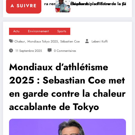
attara renforce le leadership solidaire de la Côte d’Ivoire en Afrique
Éléphants : la FIF tourne la page Emerse Faé
A SUIVRE
Actu
Environnement
Sports
,
,
Chaleur
Mondiaux Tokyo 2025
Sébastien Coe
Lebeni Koffi
11 Septembre 2025
0 Commentaires
Mondiaux d’athlétisme
2025 : Sebastian Coe met
en garde contre la chaleur
accablante de Tokyo