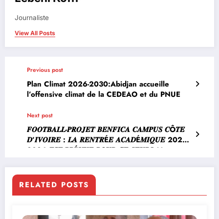
Journaliste
View All Posts
Previous post
Plan Climat 2026-2030:Abidjan accueille
l’offensive climat de la CEDEAO et du PNUE
Next post
𝑭𝑶𝑶𝑻𝑩𝑨𝑳𝑳-𝑷𝑹𝑶𝑱𝑬𝑻 𝑩𝑬𝑵𝑭𝑰𝑪𝑨 𝑪𝑨𝑴𝑷𝑼𝑺 𝑪Ô𝑻𝑬
𝑫’𝑰𝑽𝑶𝑰𝑹𝑬 : 𝑳𝑨 𝑹𝑬𝑵𝑻𝑹É𝑬 𝑨𝑪𝑨𝑫É𝑴𝑰𝑸𝑼𝑬 2025-
2026 𝑬𝑺𝑻 𝑷𝑹É𝑽𝑼𝑬 𝑷𝑶𝑼𝑹 𝑪𝑬 𝑱𝑬𝑼𝑫𝑰 11
SEPTEMBRE
RELATED POSTS