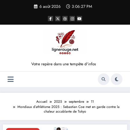
Aller
6 août 2026
3:06:27 PM
au
contenu
Votre repère dans une tempête d'infos
Accueil
2025
septembre
11
Mondiaux d’athlétisme 2025 : Sebastian Coe met en garde contre la
chaleur accablante de Tokyo