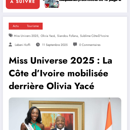
A SUIVRE
Actu
Tourisme
,
,
,
Miss Univers 2025
Olivia Yacé
Siandou Fofana
Sublime Côte-D'Ivoire
Lebeni Koffi
11 Septembre 2025
0 Commentaires
Miss Universe 2025 : La
Côte d’Ivoire mobilisée
derrière Olivia Yacé