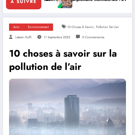
A SUIVRE
,
Actu
Environnement
10 Choses À Savoir
Pollution De L'air
Lebeni Koffi
11 Septembre 2025
0 Commentaires
10 choses à savoir sur la
pollution de l’air