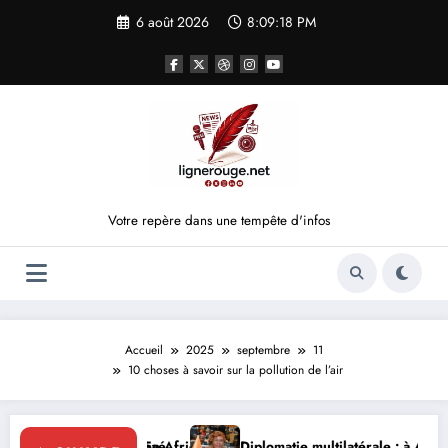
Aller
6 août 2026
8:09:19 PM
au
contenu
Votre repère dans une tempête d'infos
Accueil
2025
septembre
11
10 choses à savoir sur la pollution de l’air
ique
Diplomatie multilatérale : à Addis-Abeba, SE Mme Nialé Kaba po