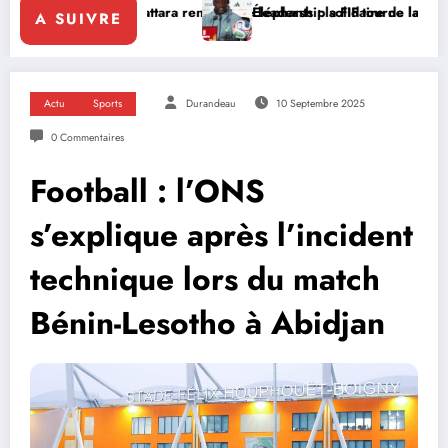
 Ouattara renforce le leadership solidaire de la Côte d’Ivoire en Afri
Éléphants : la FIF tourne la page Emerse Faé
A SUIVRE
Actu
Sports
Durandeau
10 Septembre 2025
0 Commentaires
Football : l’ONS
s’explique après l’incident
technique lors du match
Bénin-Lesotho à Abidjan