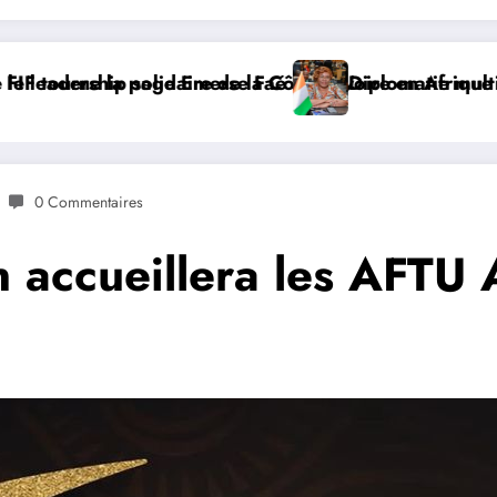
que
ultilatérale : à Addis-Abeba, SE Mme Nialé Kaba porte 
𝐉𝐎𝐉 𝐃𝐀𝐊𝐀𝐑 𝟐
0 Commentaires
 accueillera les AFTU