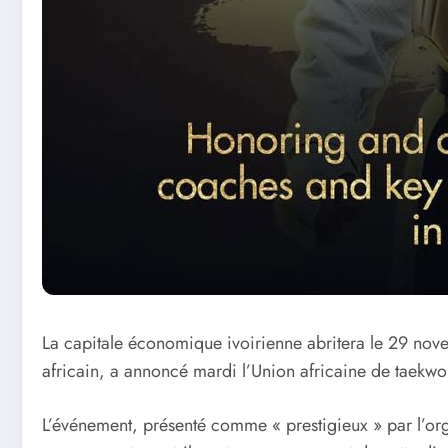
La capitale économique ivoirienne abritera le 29 no
africain, a annoncé mardi l’Union africaine de taekw
L’événement, présenté comme « prestigieux » par l’organi