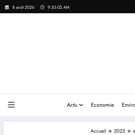
Aller
8 août 2026
9:53:04 AM
au
contenu
Actu
Economie
Envir
Accueil
2025