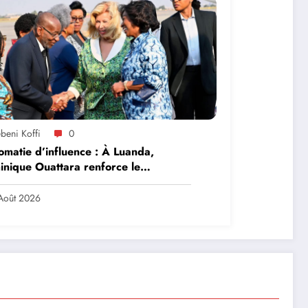
beni Koffi
0
omatie d’influence : À Luanda,
nique Ouattara renforce le
ership solidaire de la Côte d’Ivoire
frique
Août 2026