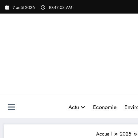
Aller
7 août 2026
10:47:05 AM
au
contenu
Actu
Economie
Envir
Accueil
2025