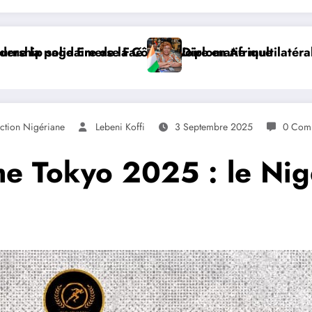
Addis-Abeba, SE Mme Nialé Kaba porte la voix de la Côt
𝐉𝐎𝐉 𝐃𝐀𝐊𝐀𝐑 𝟐𝟎𝟐𝟔 : 𝐋𝐄𝐒 𝐀𝐓𝐇𝐋
ction Nigériane
Lebeni Koffi
3 Septembre 2025
0 Comm
me Tokyo 2025 : le Nige