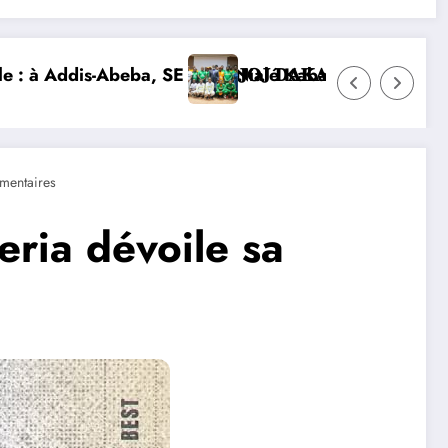
e d’Ivoire et lance la construction de la nouvelle cha
È𝐓𝐄𝐒 𝐈𝐕𝐎𝐈𝐑𝐈𝐄𝐍𝐒 𝐒’𝐈𝐌𝐏𝐑È𝐆𝐍𝐄𝐍𝐓 𝐃𝐄𝐒 𝐕𝐀𝐋𝐄𝐔𝐑𝐒 𝐃
DIPLOMATIE NUMÉRIQUE : LA C
entaires
ria dévoile sa