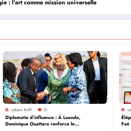
e : l’art comme mission universelle
Lebeni Koffi
0
Le
Diplomatie d’influence : À Luanda,
Élép
Dominique Ouattara renforce le
Faé
leadership solidaire de la Côte d’Ivoire