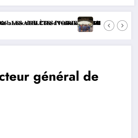
et lance la construction de la nouvelle chancellerie
𝐑𝐈𝐄𝐍𝐒 𝐒’𝐈𝐌𝐏𝐑È𝐆𝐍𝐄𝐍𝐓 𝐃𝐄𝐒 𝐕𝐀𝐋𝐄𝐔𝐑𝐒 𝐃𝐄 𝐋’𝐎𝐋𝐘𝐌𝐏
DIPLOMATIE NUMÉRIQUE : LA CÔTE D’IVO
cteur général de