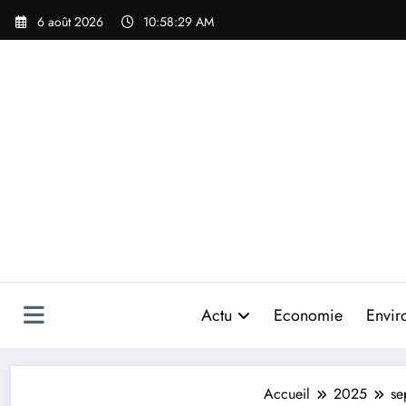
Aller
6 août 2026
10:58:30 AM
au
contenu
Actu
Economie
Envir
Accueil
2025
se