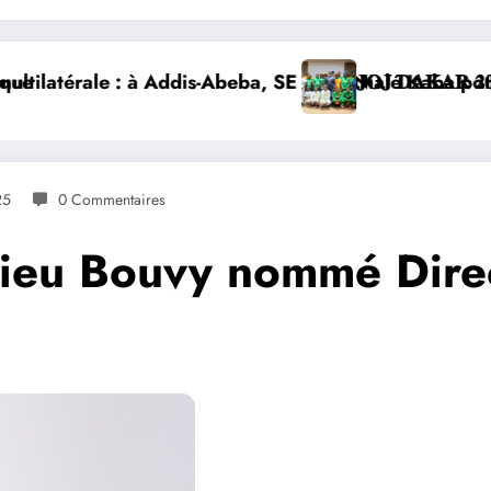
, SE Mme Nialé Kaba porte la voix de la Côte d’Ivoire 
𝐉𝐎𝐉 𝐃𝐀𝐊𝐀𝐑 𝟐𝟎𝟐𝟔 : 𝐋𝐄𝐒 𝐀𝐓𝐇𝐋È𝐓𝐄𝐒 𝐈𝐕𝐎𝐈
25
0 Commentaires
thieu Bouvy nommé Dire