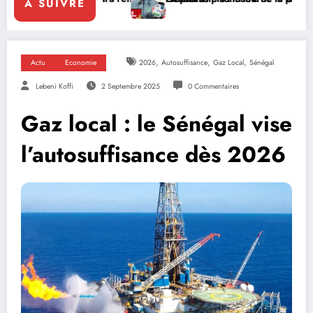
A SUIVRE
,
,
,
Actu
Economie
2026
Autosuffisance
Gaz Local
Sénégal
Lebeni Koffi
2 Septembre 2025
0 Commentaires
Gaz local : le Sénégal vise
l’autosuffisance dès 2026