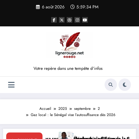
Aller
6 août 2026
5:59:34 PM
au
contenu
Votre repère dans une tempête d'infos
Accueil
2025
septembre
2
Gaz local : le Sénégal vise l’autosuffisance dès 2026
uattara renforce le leadership solidaire de la Côte d’Ivoire en Afriqu
Éléphants : la FIF tourne la page Emerse Faé