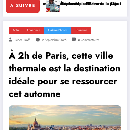
rce le leadership solidaire de la Côte d’Ivoire en Afrique
Éléphants : la FIF tourne la page Emerse Faé
Diplomat
A SUIVRE
Actu
Economie
Galerie Photos
Tourisme
Lebeni Koffi
2 Septembre 2025
0 Commentaires
À 2h de Paris, cette ville
thermale est la destination
idéale pour se ressourcer
cet automne