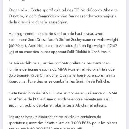
Organisé au Centre sportif culturel des TIC Nord-Cocody Alassane
Ouattara, le gala s’annonce comme l’un des rendez-vous majeurs
de la discipline dans la sous-région.
Au programme : une carte semi-pro de haut niveau avec
notamment Soro Drissa face à Sidibé Souleymane en welterweight
(66-70 kg), Axel Iridjie contre Amadou Bah en lightweight (62-67
kg) et un choc des lourds opposant Salif Diakité à Koné Issouf.
La soirée débutera par des combats préliminaires mettant en
lumière de jeunes espoirs du MMA ivoirien et régional, tels que
Solo Bouaré, Kipé Christophe, Ousmane Touré ou encore Fatima
Kourouma, l’une des rares combattantes féminines à l’affiche.
Cette 8e édition de l’AML illustre la montée en puissance du MMA
en Afrique de l’Ouest, une discipline encore récente mais qui
séduit un public de plus en plus large à Abidjan et ailleurs.
Les organisateurs espèrent attirer plusieurs centaines de
spectateurs, avec des tickets allant de 3.000 FCFA pour les places
ordinaires à 50.000 FCFA pour le carré VIP.