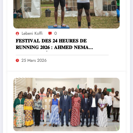
Lebeni Koffi
0
𝐅𝐄𝐒𝐓𝐈𝐕𝐀𝐋 𝐃𝐄𝐒 𝟐𝟒 𝐇𝐄𝐔𝐑𝐄𝐒 𝐃𝐄
𝐑𝐔𝐍𝐍𝐈𝐍𝐆 𝟐𝟎𝟐𝟔 : 𝐀𝐇𝐌𝐄𝐃 𝐍𝐄𝐌𝐀
𝐒𝐔𝐑𝐕𝐎𝐋𝐄 𝐋’É𝐏𝐑𝐄𝐔𝐕𝐄 𝐃𝐄𝐒 𝟑 𝐇𝐄𝐔𝐑𝐄𝐒
25 Mars 2026