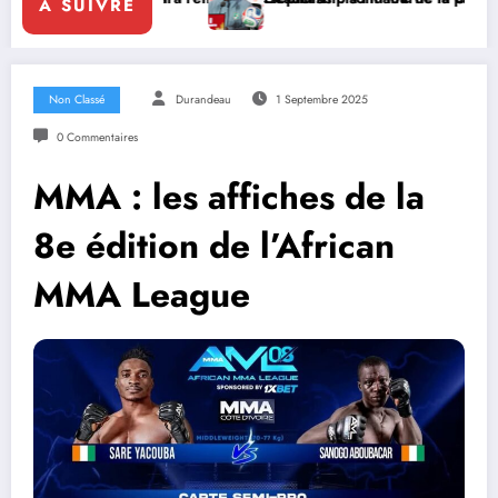
A SUIVRE
Non Classé
Durandeau
1 Septembre 2025
0 Commentaires
MMA : les affiches de la
8e édition de l’African
MMA League