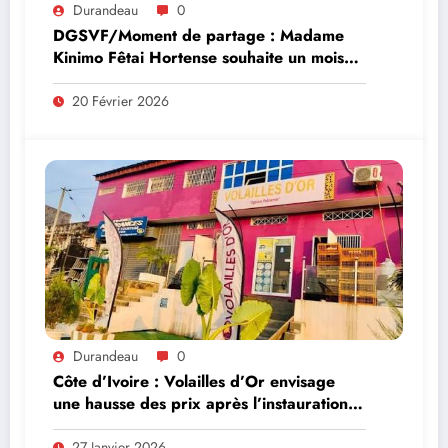
Durandeau
0
DGSVF/Moment de partage : Madame
Kinimo Fêtai Hortense souhaite un mois
saint aux chrétiens catholiques et
musulmans
20 Février 2026
Durandeau
0
Côte d’Ivoire : Volailles d’Or envisage
une hausse des prix après l’instauration
d’une taxe de 9% sur les aliments
d’élevage
27 Janvier 2026