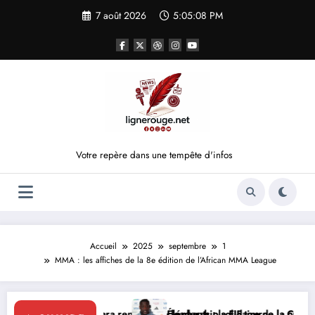
Aller
7 août 2026
5:05:08 PM
au
contenu
Votre repère dans une tempête d'infos
Accueil
2025
septembre
1
MMA : les affiches de la 8e édition de l’African MMA League
tara renforce le leadership solidaire de la Côte d’Ivoire en Afrique
Éléphants : la FIF tourne la page Emerse Faé