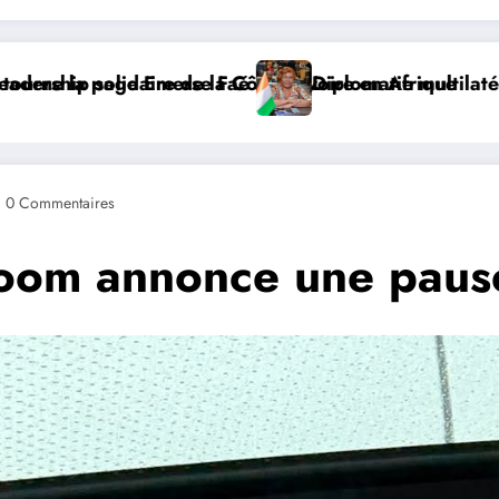
le : à Addis-Abeba, SE Mme Nialé Kaba porte la voix de
𝐉𝐎𝐉 𝐃𝐀𝐊𝐀𝐑 𝟐𝟎𝟐𝟔 : 𝐋𝐄
0 Commentaires
Bloom annonce une pause