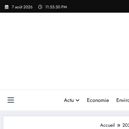
Aller
7 août 2026
11:55:52 PM
au
contenu
Actu
Economie
Envir
Accueil
20