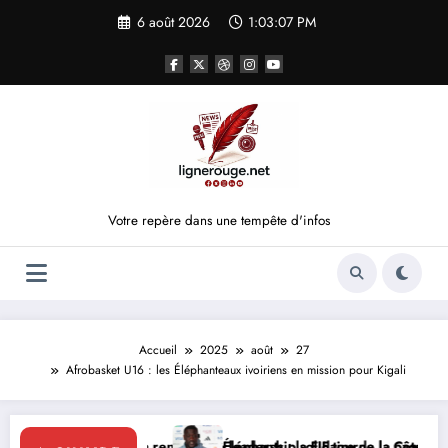
Aller
6 août 2026
1:03:07 PM
au
contenu
Votre repère dans une tempête d'infos
Accueil
2025
août
27
Afrobasket U16 : les Éléphanteaux ivoiriens en mission pour Kigali
enforce le leadership solidaire de la Côte d’Ivoire en Afrique
Éléphants : la FIF tourne la page Emerse Faé
Dip