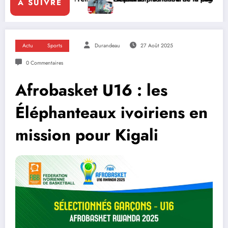
A SUIVRE
Actu
Sports
Durandeau
27 Août 2025
0 Commentaires
Afrobasket U16 : les
Éléphanteaux ivoiriens en
mission pour Kigali