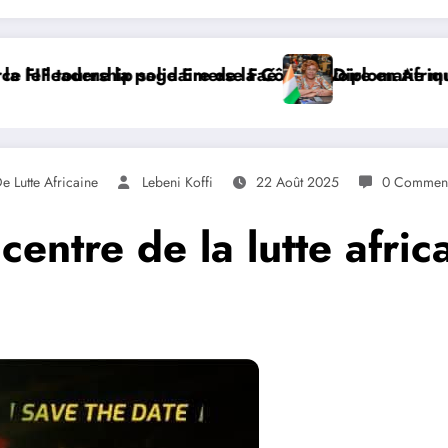
 Côte d’Ivoire en Afrique
aé
Diplomatie multilatérale : à Addis-Abeba, SE 
De Lutte Africaine
Lebeni Koffi
22 Août 2025
0 Comment
centre de la lutte afri