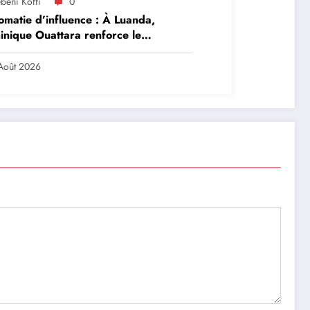
beni Koffi
0
omatie d’influence : À Luanda,
nique Ouattara renforce le
ership solidaire de la Côte d’Ivoire
frique
Août 2026