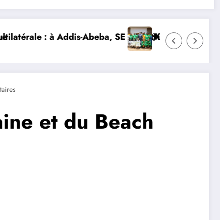
Mme Nialé Kaba porte la voix de la Côte d’Ivoire et la
𝐉𝐎𝐉 𝐃𝐀𝐊𝐀𝐑 𝟐𝟎𝟐𝟔 : 𝐋𝐄𝐒 𝐀𝐓𝐇𝐋È𝐓𝐄𝐒 𝐈𝐕𝐎𝐈𝐑𝐈𝐄
aires
caine et du Beach