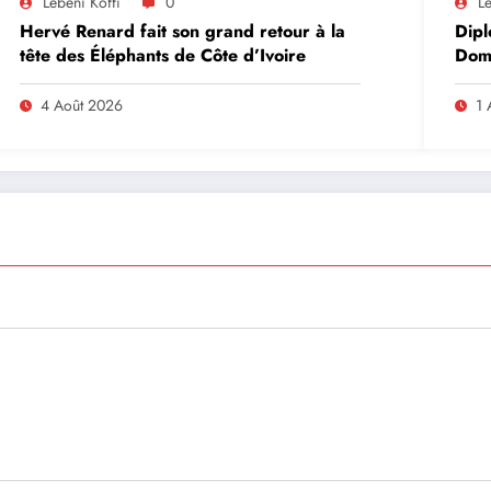
Lebeni Koffi
0
Le
Hervé Renard fait son grand retour à la
Dipl
tête des Éléphants de Côte d’Ivoire
Domi
lead
en A
4 Août 2026
1 