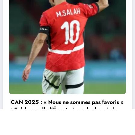
CAN 2025 : le Sénégal renverse le Soudan
(3-1) et file en quarts
3 janvier 2026
Durandeau
Actu
Economie
Environnement
Grands Genres
Sports
Tourisme
TV
Contactez nous
Site conçu par EcofinanceCI | Powered By
SpiceThemes