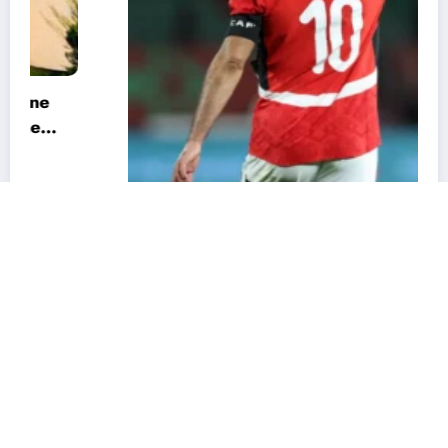
CAN 2025 : « Nous ne sommes pas favoris »
: Salah appelle l’Égypte à garder les pieds
sur terre
9 janvier 2026
Durandeau
Actu
Economie
Environnement
Grands Genres
Sports