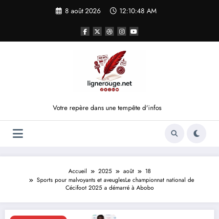
Aller
8 août 2026
12:10:48 AM
au
contenu
Votre repère dans une tempête d'infos
Accueil
2025
août
18
Sports pour malvoyants et aveuglesLe championnat national de
Cécifoot 2025 a démarré à Abobo