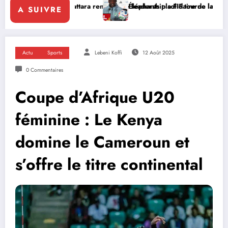
uattara renforce le leadership solidaire de la Côte d’Ivoire en Afriqu
Éléphants : la FIF tourne la page Emerse Faé
A SUIVRE
Actu
Sports
Lebeni Koffi
12 Août 2025
0 Commentaires
Coupe d’Afrique U20
féminine : Le Kenya
domine le Cameroun et
s’offre le titre continental