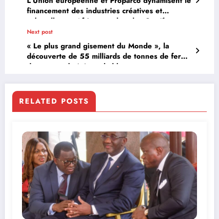
L’Union européenne et Proparco dynamisent le
financement des industries créatives et
culturelles en Afrique et dans les Caraïbes
avec la facilité CREA Fund
Next post
« Le plus grand gisement du Monde », la
découverte de 55 milliards de tonnes de fer
dans un endroit improbable
RELATED POSTS