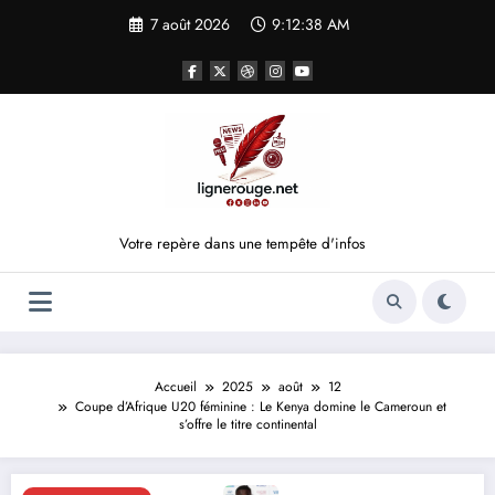
Aller
7 août 2026
9:12:38 AM
au
contenu
Votre repère dans une tempête d'infos
Accueil
2025
août
12
Coupe d’Afrique U20 féminine : Le Kenya domine le Cameroun et
s’offre le titre continental