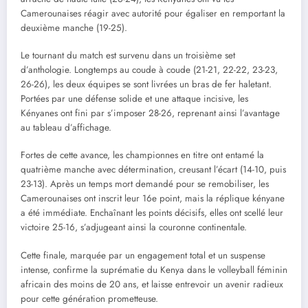
Camerounaises réagir avec autorité pour égaliser en remportant la
deuxième manche (19-25).
Le tournant du match est survenu dans un troisième set
d’anthologie. Longtemps au coude à coude (21-21, 22-22, 23-23,
26-26), les deux équipes se sont livrées un bras de fer haletant.
Portées par une défense solide et une attaque incisive, les
Kényanes ont fini par s’imposer 28-26, reprenant ainsi l’avantage
au tableau d’affichage.
Fortes de cette avance, les championnes en titre ont entamé la
quatrième manche avec détermination, creusant l’écart (14-10, puis
23-13). Après un temps mort demandé pour se remobiliser, les
Camerounaises ont inscrit leur 16e point, mais la réplique kényane
a été immédiate. Enchaînant les points décisifs, elles ont scellé leur
victoire 25-16, s’adjugeant ainsi la couronne continentale.
Cette finale, marquée par un engagement total et un suspense
intense, confirme la suprématie du Kenya dans le volleyball féminin
africain des moins de 20 ans, et laisse entrevoir un avenir radieux
pour cette génération prometteuse.