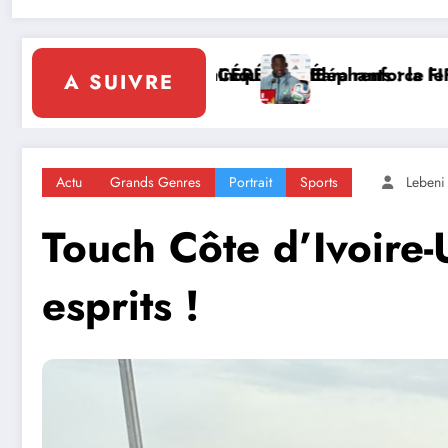
olidaire de la Côte d’Ivoire en Afrique
a page Emerse Faé
Diplomatie multilatérale : à A
A SUIVRE
Actu
Grands Genres
Portrait
Sports
Lebeni 
Touch Côte d’Ivoire
esprits !