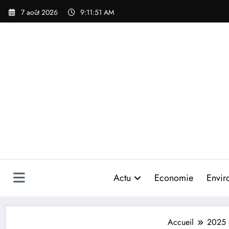
Aller
7 août 2026
9:11:54 AM
au
contenu
Actu
Economie
Envir
Accueil
2025