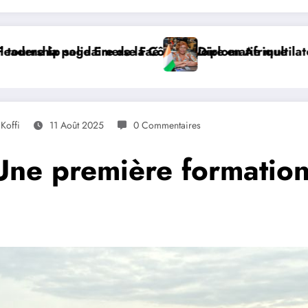
ddis-Abeba, SE Mme Nialé Kaba porte la voix de la Côte
𝐉𝐎𝐉 𝐃𝐀𝐊𝐀𝐑 𝟐𝟎𝟐𝟔 : 𝐋𝐄𝐒 𝐀𝐓𝐇𝐋È
Koffi
11 Août 2025
0 Commentaires
-Une première formation