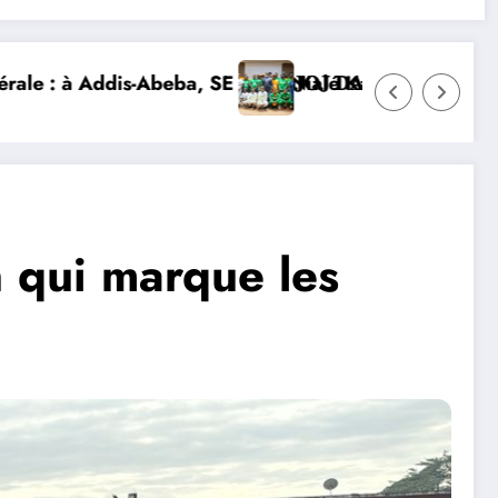
 d’Ivoire et lance la construction de la nouvelle chan
𝐓𝐄𝐒 𝐈𝐕𝐎𝐈𝐑𝐈𝐄𝐍𝐒 𝐒’𝐈𝐌𝐏𝐑È𝐆𝐍𝐄𝐍𝐓 𝐃𝐄𝐒 𝐕𝐀𝐋𝐄𝐔𝐑𝐒 𝐃𝐄
DIPLOMATIE NUMÉRIQUE : LA CÔ
 qui marque les