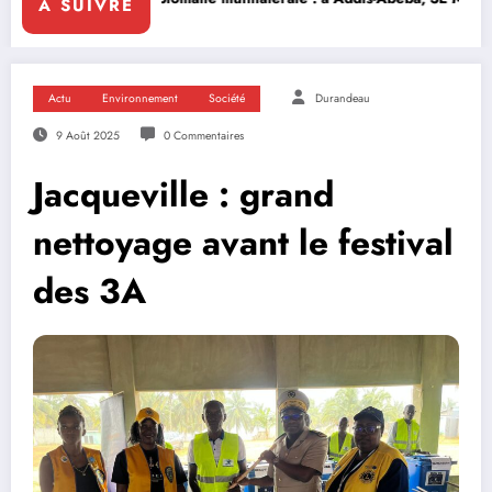
A SUIVRE
Actu
Environnement
Société
Durandeau
9 Août 2025
0 Commentaires
Jacqueville : grand
nettoyage avant le festival
des 3A