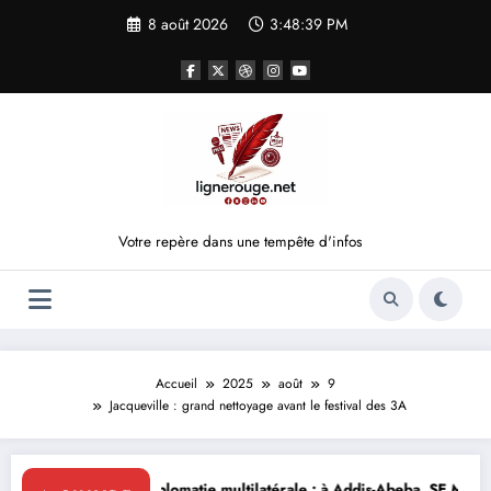
Aller
8 août 2026
3:48:39 PM
au
contenu
Votre repère dans une tempête d'infos
Accueil
2025
août
9
Jacqueville : grand nettoyage avant le festival des 3A
iplomatie multilatérale : à Addis-Abeba, SE Mme Nialé Kaba porte la voi
𝐉𝐎𝐉 