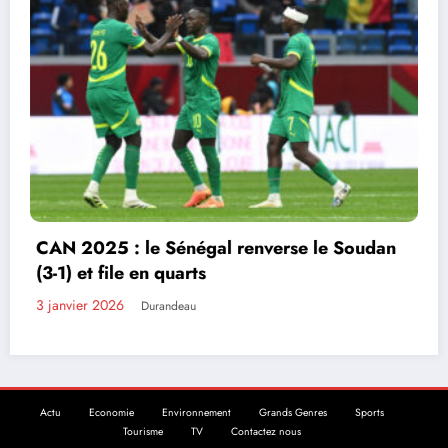
CAN-2025: le Maroc et l
 renverse le Soudan
entrent dans le temps de
1 janvier 2026
Durandeau
Actu
Economie
Environnement
Grands Genres
Sports
Tourisme
TV
Contactez nous
Site conçu par EcofinanceCI | Powered By
SpiceThemes