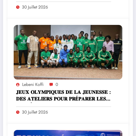
𝐏𝐑É𝐒𝐈𝐃𝐄𝐍𝐓 𝐃𝐔 𝐂𝐋𝐔𝐁 𝐒𝐏𝐎𝐑𝐓𝐈𝐅 𝐋𝐀
𝐂𝐈𝐓𝐀𝐃𝐄𝐋𝐋𝐄 𝐈𝐕𝐎𝐈𝐑𝐄 (𝐂𝐒𝐂𝐈) 𝐀𝐋𝐄𝐑𝐓𝐄
30 Juillet 2026
𝐒𝐔𝐑 𝐋𝐄𝐒 𝐃𝐀𝐍𝐆𝐄𝐑𝐒 𝐃𝐔
𝐒𝐔𝐑𝐄𝐍𝐓𝐑𝐀Î𝐍𝐄𝐌𝐄𝐍𝐓
Lebeni Koffi
0
𝐉𝐄𝐔𝐗 𝐎𝐋𝐘𝐌𝐏𝐈𝐐𝐔𝐄𝐒 𝐃𝐄 𝐋𝐀 𝐉𝐄𝐔𝐍𝐄𝐒𝐒𝐄 :
𝐃𝐄𝐒 𝐀𝐓𝐄𝐋𝐈𝐄𝐑𝐒 𝐏𝐎𝐔𝐑 𝐏𝐑É𝐏𝐀𝐑𝐄𝐑 𝐋𝐄𝐒
𝐀𝐓𝐇𝐋È𝐓𝐄𝐒 𝐀𝐔𝐗 𝐄𝐗𝐈𝐆𝐄𝐍𝐂𝐄𝐒 𝐃𝐔
𝐒𝐏𝐎𝐑𝐓 𝐃𝐄 𝐇𝐀𝐔𝐓 𝐍𝐈𝐕𝐄𝐀𝐔
30 Juillet 2026