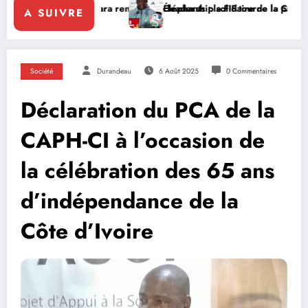
tara renforce le leadership solidaire de la Côte d’Ivoire en Afrique
Éléphants : la FIF tourne la page Emerse Faé
A SUIVRE
Société
Durandeau
6 Août 2025
0 Commentaires
Déclaration du PCA de la
CAPH-CI à l’occasion de
la célébration des 65 ans
d’indépendance de la
Côte d’Ivoire