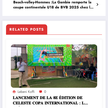
Beach-volley-Hommes :La Gambie remporte la
coupe continentale U18 de BVB 2025 chez les
garçons
RELATED POSTS
Lebeni Koffi
0
𝐋𝐀𝐍𝐂𝐄𝐌𝐄𝐍𝐓 𝐃𝐄 𝐋𝐀 𝟖𝐄 É𝐃𝐈𝐓𝐈𝐎𝐍 𝐃𝐄
𝐂𝐄𝐋𝐄𝐒𝐓𝐄 𝐂𝐎𝐏𝐀 𝐈𝐍𝐓𝐄𝐑𝐍𝐀𝐓𝐈𝐎𝐍𝐀𝐋 : 𝐋𝐄