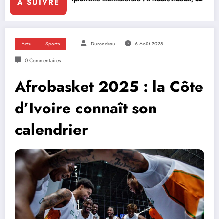
A SUIVRE
Actu
Sports
Durandeau
6 Août 2025
0 Commentaires
Afrobasket 2025 : la Côte
d’Ivoire connaît son
calendrier