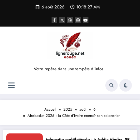
Aller
6 août 2026
10:18:27 AM
au
contenu
Votre repère dans une tempête d'infos
Accueil
2025
août
6
Afrobasket 2025 : la Côte d’Ivoire connaît son calendrier
Diplomatie multilatérale : à Addis-Abeba, SE Mme Nialé Kaba porte la 
𝐉