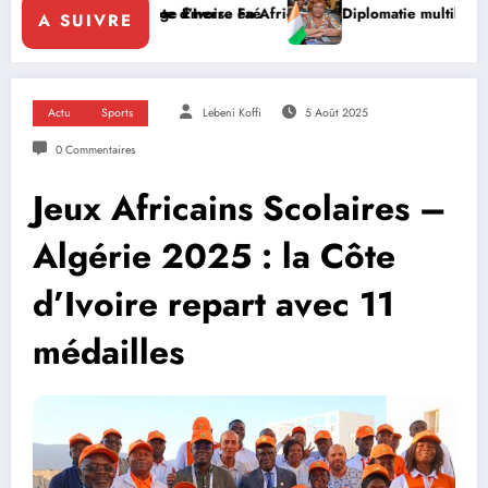
ôte d’Ivoire en Afrique
 page Emerse Faé
Diplomatie multilatérale : à Addis-Abeba, SE
A SUIVRE
Actu
Sports
Lebeni Koffi
5 Août 2025
0 Commentaires
Jeux Africains Scolaires –
Algérie 2025 : la Côte
d’Ivoire repart avec 11
médailles