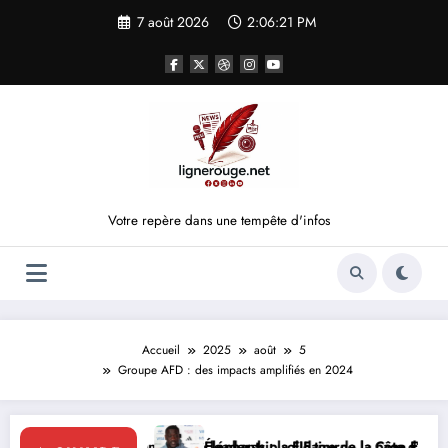
Aller
7 août 2026
2:06:21 PM
au
contenu
Votre repère dans une tempête d'infos
Accueil
2025
août
5
Groupe AFD : des impacts amplifiés en 2024
force le leadership solidaire de la Côte d’Ivoire en Afrique
Éléphants : la FIF tourne la page Emerse Faé
Diplom