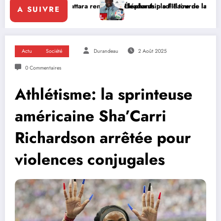
Ouattara renforce le leadership solidaire de la Côte d’Ivoire en Afriq
Éléphants : la FIF tourne la page Emerse Faé
A SUIVRE
Actu
Société
Durandeau
2 Août 2025
0 Commentaires
Athlétisme: la sprinteuse
américaine Sha’Carri
Richardson arrêtée pour
violences conjugales