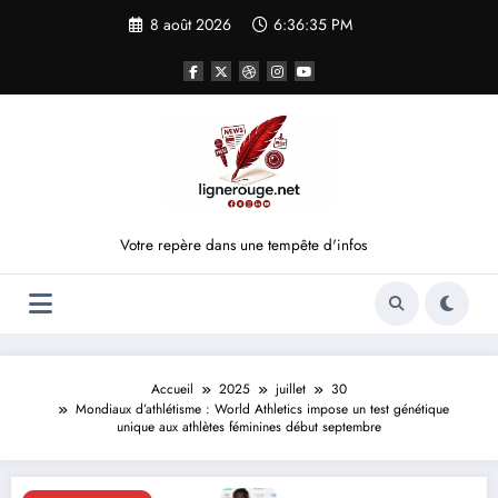
Aller
8 août 2026
6:36:35 PM
au
contenu
Votre repère dans une tempête d'infos
Accueil
2025
juillet
30
Mondiaux d’athlétisme : World Athletics impose un test génétique
unique aux athlètes féminines début septembre