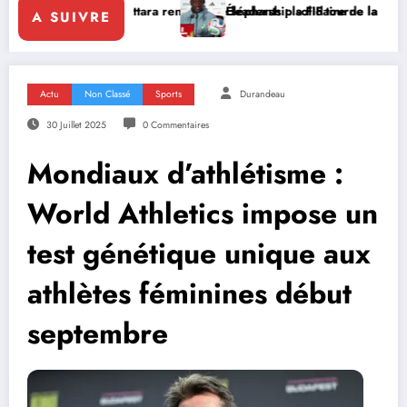
Ouattara renforce le leadership solidaire de la Côte d’Ivoire en Afriq
Éléphants : la FIF tourne la page Emerse Faé
A SUIVRE
Actu
Non Classé
Sports
Durandeau
30 Juillet 2025
0 Commentaires
Mondiaux d’athlétisme :
World Athletics impose un
test génétique unique aux
athlètes féminines début
septembre